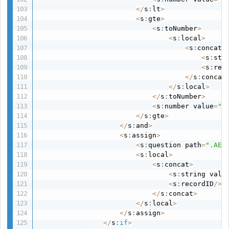
<
/
s
:
lt
>
<
s
:
gte
>
<
s
:
toNumber
>
<
s
:
local
>
<
s
:
concat
>
<
s
:
str
<
s
:
rec
<
/
s
:
concat
<
/
s
:
local
>
<
/
s
:
toNumber
>
<
s
:
number value
=
"1
<
/
s
:
gte
>
<
/
s
:
and
>
<
s
:
assign
>
<
s
:
question path
=
".AEN
<
s
:
local
>
<
s
:
concat
>
<
s
:
string valu
<
s
:
recordID
/
>
<
/
s
:
concat
>
<
/
s
:
local
>
<
/
s
:
assign
>
<
/
s
:
if
>