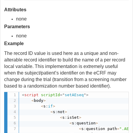
Attributes
none
Parameters
none
Example
The record ID value is used here as a unique and non-
alterable record identifier to build the name of a per record
local variable. This implementation is extremely useful
when the subject/patient’s identifier on the eCRF may
change during the trial (transition from a screening number
based to a randomization number based identifier).
<
script
scriptId
=
"
setAEseq
"
>
<
body
>
<
s
:
if
>
<
s
:
not
>
<
s
:
isSet
>
<
s
:
question
>
<
s
:
question path
=
".AEN