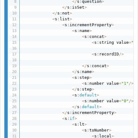
<
/
s
:
question
>
<
/
s
:
isSet
>
<
/
s
:
not
>
<
s
:
list
>
<
s
:
incrementProperty
>
<
s
:
name
>
<
s
:
concat
>
<
s
:
string value
=
"A
<
s
:
recordID
/
>
<
/
s
:
concat
>
<
/
s
:
name
>
<
s
:
step
>
<
s
:
number value
=
"1"
/
>
<
/
s
:
step
>
<
s
:
default
>
<
s
:
number value
=
"0"
/
>
<
/
s
:
default
>
<
/
s
:
incrementProperty
>
<
s
:
if
>
<
s
:
lt
>
<
s
:
toNumber
>
<
s
:
local
>