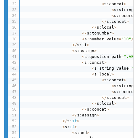
<
s
:
concat
>
<
s
:
string 
<
s
:
recordI
<
/
s
:
concat
>
<
/
s
:
local
>
<
/
s
:
toNumber
>
<
s
:
number value
=
"10"
/
>
<
/
s
:
lt
>
<
s
:
assign
>
<
s
:
question path
=
".AEN
<
s
:
concat
>
<
s
:
string value
=
"0
<
s
:
local
>
<
s
:
concat
>
<
s
:
string 
<
s
:
recordI
<
/
s
:
concat
>
<
/
s
:
local
>
<
/
s
:
concat
>
<
/
s
:
assign
>
<
/
s
:
if
>
<
s
:
if
>
<
s
:
and
>