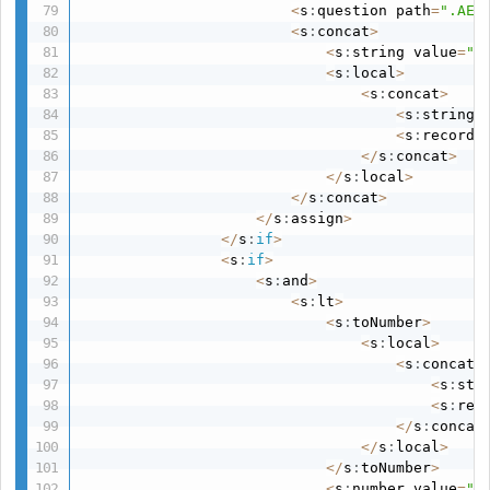
<
s
:
question path
=
".AEN
<
s
:
concat
>
<
s
:
string value
=
"0
<
s
:
local
>
<
s
:
concat
>
<
s
:
string 
<
s
:
recordI
<
/
s
:
concat
>
<
/
s
:
local
>
<
/
s
:
concat
>
<
/
s
:
assign
>
<
/
s
:
if
>
<
s
:
if
>
<
s
:
and
>
<
s
:
lt
>
<
s
:
toNumber
>
<
s
:
local
>
<
s
:
concat
>
<
s
:
str
<
s
:
rec
<
/
s
:
concat
<
/
s
:
local
>
<
/
s
:
toNumber
>
<
s
:
number value
=
"9