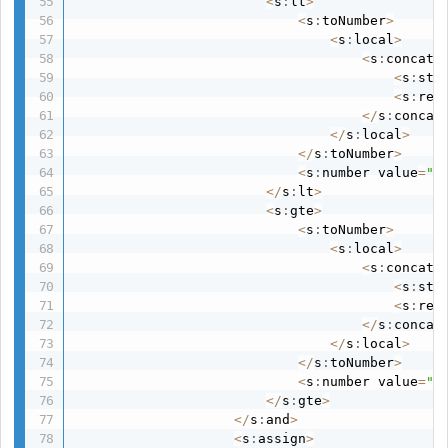
<
s
:
lt
>
<
s
:
toNumber
>
<
s
:
local
>
<
s
:
concat
>
<
s
:
str
<
s
:
rec
<
/
s
:
concat
<
/
s
:
local
>
<
/
s
:
toNumber
>
<
s
:
number value
=
"1
<
/
s
:
lt
>
<
s
:
gte
>
<
s
:
toNumber
>
<
s
:
local
>
<
s
:
concat
>
<
s
:
str
<
s
:
rec
<
/
s
:
concat
<
/
s
:
local
>
<
/
s
:
toNumber
>
<
s
:
number value
=
"1
<
/
s
:
gte
>
<
/
s
:
and
>
<
s
:
assign
>